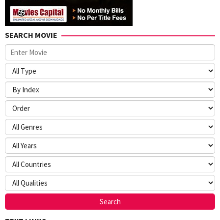
SEARCH MOVIE