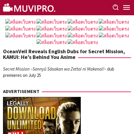
Skip
to
content
OceanVeil Reveals English Dubs for Secret Mission,
KAMUI: He’s Behind You Anime
Secret Mission ~Sennyū Sо̄sakan wa Zettai ni Makenai!~
dub
premieres on July 25
ADVERTISEMENT