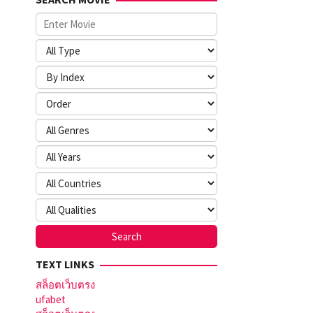
TEXT LINKS
สล็อตเว็บตรง
ufabet