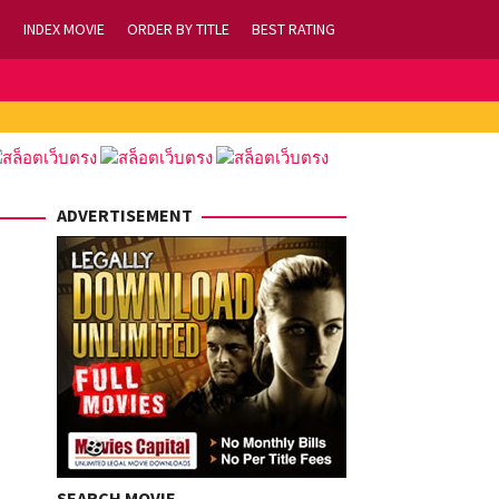
INDEX MOVIE
ORDER BY TITLE
BEST RATING
ADVERTISEMENT
SEARCH MOVIE