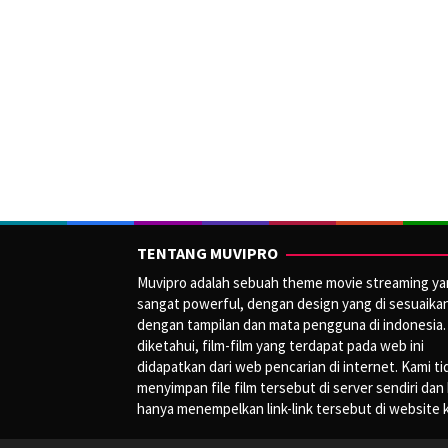
TENTANG MUVIPRO
Muvipro adalah sebuah theme movie streaming y
sangat powerful, dengan design yang di sesuaika
dengan tampilan dan mata pengguna di indonesia.
diketahui, film-film yang terdapat pada web ini
didapatkan dari web pencarian di internet. Kami ti
menyimpan file film tersebut di server sendiri dan
hanya menempelkan link-link tersebut di website 