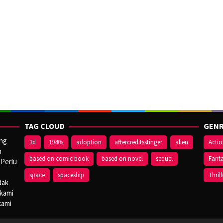
TAG CLOUD
GENR
ang
3d
1940s
adoption
aftercreditsstinger
alien
Acti
n
based on comic book
based on novel
sequel
Fant
 Perlu
space
spaceship
Thrill
dak
 kami
kami