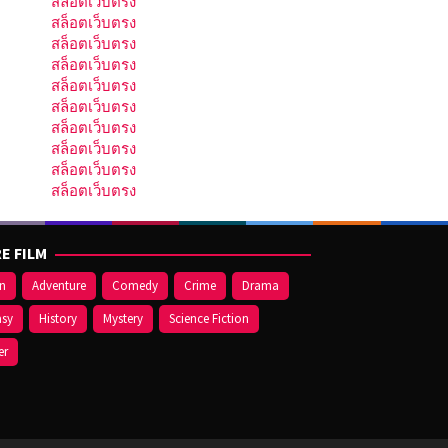
สล็อตเว็บตรง
สล็อตเว็บตรง
สล็อตเว็บตรง
สล็อตเว็บตรง
สล็อตเว็บตรง
สล็อตเว็บตรง
สล็อตเว็บตรง
สล็อตเว็บตรง
สล็อตเว็บตรง
สล็อตเว็บตรง
E FILM
on
Adventure
Comedy
Crime
Drama
asy
History
Mystery
Science Fiction
er