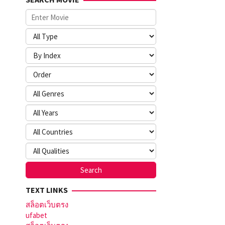
TEXT LINKS
สล็อตเว็บตรง
ufabet