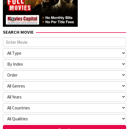
SEARCH MOVIE