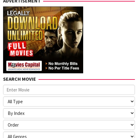
ADVERTISEMENT
SEARCH MOVIE