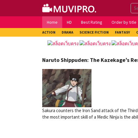
Skip
to
content
Home
HD
Best Rating
Order by title
ACTION
DRAMA
SCIENCE FICTION
FANTASY
Naruto Shippuden: The Kazekage’s Res
Sakura counters the Iron Sand attack of the Thi
the most important skill of a Medic Ninja is the abi