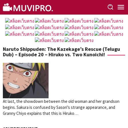
Skip
to
content
Naruto Shippuden: The Kazekage’s Rescue (Telugu
Dub) – Episode 20 – Hiruko vs. Two Kunoichi!
At last, the showdown between the old woman and her grandson
begins. Sakura is confused by Sasori’s strange appearance, and
Granny Chiyo explains that this is Hiruko…