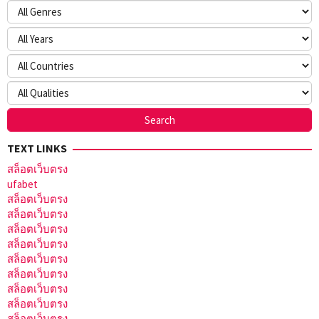
TEXT LINKS
สล็อตเว็บตรง
ufabet
สล็อตเว็บตรง
สล็อตเว็บตรง
สล็อตเว็บตรง
สล็อตเว็บตรง
สล็อตเว็บตรง
สล็อตเว็บตรง
สล็อตเว็บตรง
สล็อตเว็บตรง
สล็อตเว็บตรง