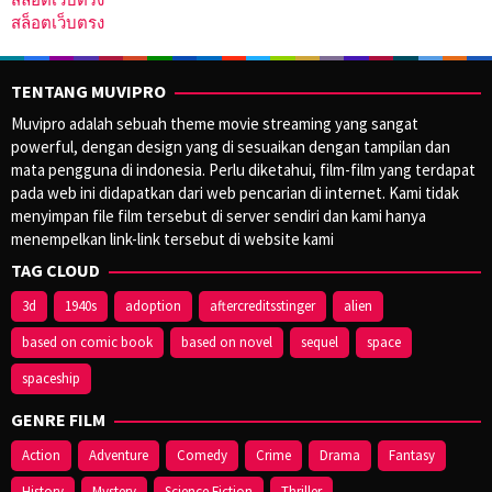
สล็อตเว็บตรง
TENTANG MUVIPRO
Muvipro adalah sebuah theme movie streaming yang sangat
powerful, dengan design yang di sesuaikan dengan tampilan dan
mata pengguna di indonesia. Perlu diketahui, film-film yang terdapat
pada web ini didapatkan dari web pencarian di internet. Kami tidak
menyimpan file film tersebut di server sendiri dan kami hanya
menempelkan link-link tersebut di website kami
TAG CLOUD
3d
1940s
adoption
aftercreditsstinger
alien
based on comic book
based on novel
sequel
space
spaceship
GENRE FILM
Action
Adventure
Comedy
Crime
Drama
Fantasy
History
Mystery
Science Fiction
Thriller