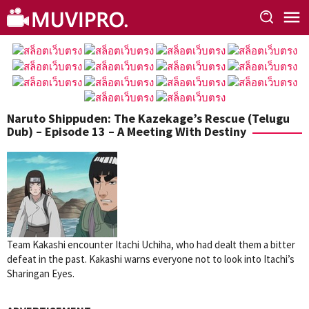
Skip
to
content
Naruto Shippuden: The Kazekage’s Rescue (Telugu
Dub) – Episode 13 – A Meeting With Destiny
Team Kakashi encounter Itachi Uchiha, who had dealt them a bitter
defeat in the past. Kakashi warns everyone not to look into Itachi’s
Sharingan Eyes.