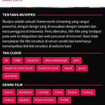
TENTANG MUVIPRO
Muvipro adalah sebuah theme movie streaming yang sangat
powerful, dengan design yang di sesuaikan dengan tampilan dan
mata pengguna di indonesia. Perlu diketahui, film-film yang terdapat
pada web ini didapatkan dari web pencarian di internet. Kami tidak
menyimpan file film tersebut di server sendiri dan kami hanya
menempelkan link-link tersebut di website kami
TAG CLOUD
3d
1940s
adoption
aftercreditsstinger
alien
based on comic book
based on novel
sequel
space
spaceship
GENRE FILM
Action
Adventure
Comedy
Crime
Drama
Fantasy
History
Mystery
Science Fiction
Thriller