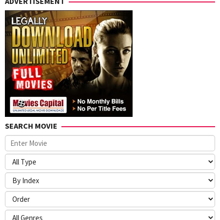
ADVERTISEMENT
SEARCH MOVIE