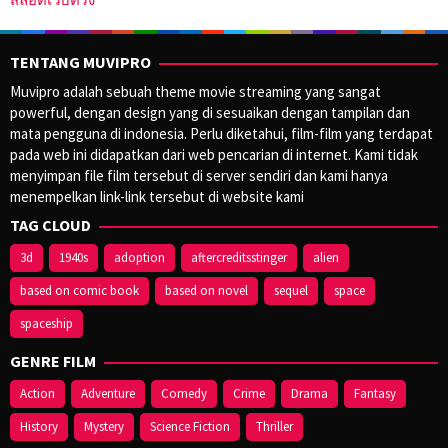
TENTANG MUVIPRO
Muvipro adalah sebuah theme movie streaming yang sangat
powerful, dengan design yang di sesuaikan dengan tampilan dan
mata pengguna di indonesia. Perlu diketahui, film-film yang terdapat
pada web ini didapatkan dari web pencarian di internet. Kami tidak
menyimpan file film tersebut di server sendiri dan kami hanya
menempelkan link-link tersebut di website kami
TAG CLOUD
3d
1940s
adoption
aftercreditsstinger
alien
based on comic book
based on novel
sequel
space
spaceship
GENRE FILM
Action
Adventure
Comedy
Crime
Drama
Fantasy
History
Mystery
Science Fiction
Thriller