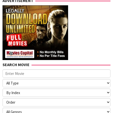
ADVERTISEMENT
SEARCH MOVIE