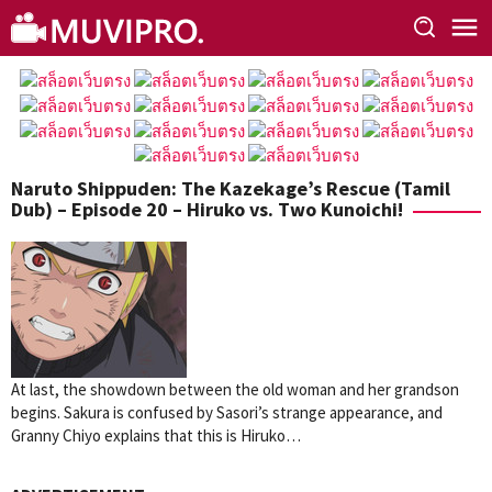
Skip
to
content
Naruto Shippuden: The Kazekage’s Rescue (Tamil
Dub) – Episode 20 – Hiruko vs. Two Kunoichi!
At last, the showdown between the old woman and her grandson
begins. Sakura is confused by Sasori’s strange appearance, and
Granny Chiyo explains that this is Hiruko…