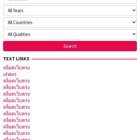
TEXT LINKS
สล็อตเว็บตรง
ufabet
สล็อตเว็บตรง
สล็อตเว็บตรง
สล็อตเว็บตรง
สล็อตเว็บตรง
สล็อตเว็บตรง
สล็อตเว็บตรง
สล็อตเว็บตรง
สล็อตเว็บตรง
สล็อตเว็บตรง
สล็อตเว็บตรง