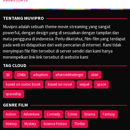
TENTANG MUVIPRO
Muvipro adalah sebuah theme movie streaming yang sangat
powerful, dengan design yang di sesuaikan dengan tampilan dan
mata pengguna di indonesia. Perlu diketahui, film-film yang terdapat
pada web ini didapatkan dari web pencarian di internet. Kami tidak
menyimpan file film tersebut di server sendiri dan kami hanya
menempelkan link-link tersebut di website kami
TAG CLOUD
3d
1940s
adoption
aftercreditsstinger
alien
based on comic book
based on novel
sequel
space
spaceship
GENRE FILM
Action
Adventure
Comedy
Crime
Drama
Fantasy
History
Mystery
Science Fiction
Thriller