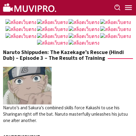
Skip
to
content
Naruto Shippuden: The Kazekage’s Rescue (Hindi
Dub) – Episode 3 – The Results of Training
Naruto’s and Sakura’s combined skills force Kakashi to use his
Sharingan right off the bat. Naruto masterfully unleashes his jutsu
one after another.