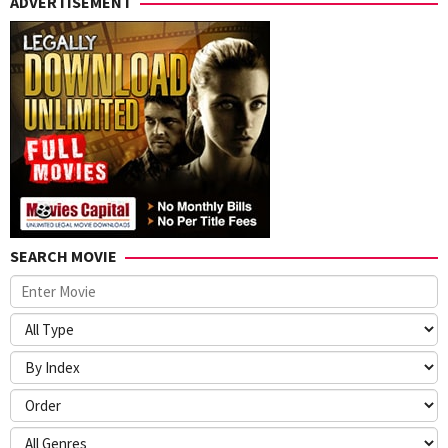
ADVERTISEMENT
SEARCH MOVIE