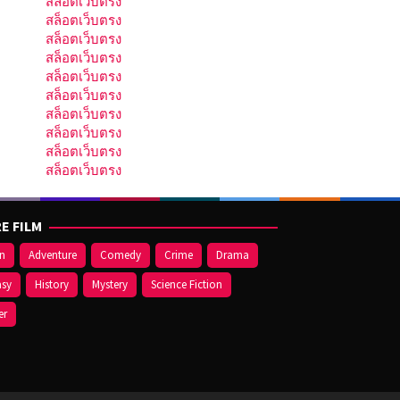
สล็อตเว็บตรง
สล็อตเว็บตรง
สล็อตเว็บตรง
สล็อตเว็บตรง
สล็อตเว็บตรง
สล็อตเว็บตรง
สล็อตเว็บตรง
สล็อตเว็บตรง
สล็อตเว็บตรง
สล็อตเว็บตรง
E FILM
on
Adventure
Comedy
Crime
Drama
asy
History
Mystery
Science Fiction
er