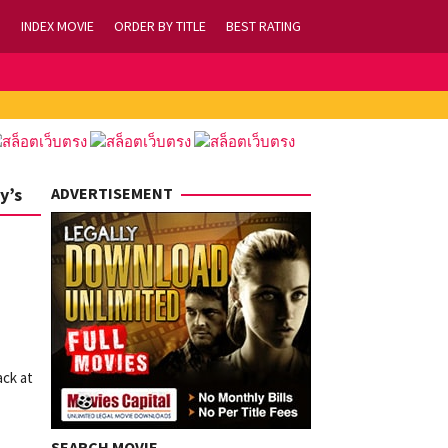
INDEX MOVIE
ORDER BY TITLE
BEST RATING
y’s
ADVERTISEMENT
ack at
SEARCH MOVIE