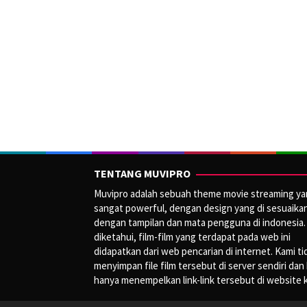
TENTANG MUVIPRO
Muvipro adalah sebuah theme movie streaming y
sangat powerful, dengan design yang di sesuaika
dengan tampilan dan mata pengguna di indonesia.
diketahui, film-film yang terdapat pada web ini
didapatkan dari web pencarian di internet. Kami ti
menyimpan file film tersebut di server sendiri dan
hanya menempelkan link-link tersebut di website 