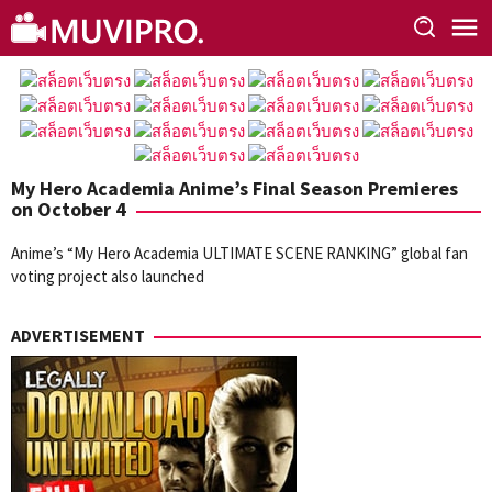
Skip
to
content
My Hero Academia Anime’s Final Season Premieres
on October 4
Anime’s “My Hero Academia ULTIMATE SCENE RANKING” global fan
voting project also launched
ADVERTISEMENT