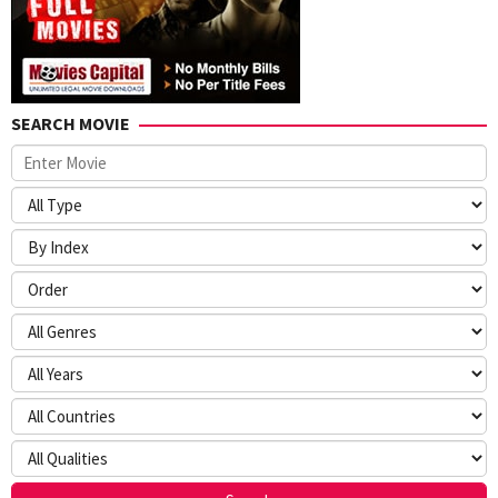
SEARCH MOVIE