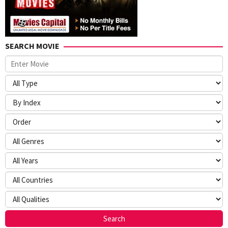
SEARCH MOVIE