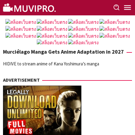
Skip
to
content
Murciélago Manga Gets Anime Adaptation in 2027
HIDIVE to stream anime of Kana Yoshimura’s manga
ADVERTISEMENT