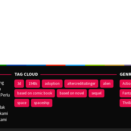
TAG CLOUD
GENR
ang
3d
1940s
adoption
aftercreditsstinger
alien
Acti
n
based on comic book
based on novel
sequel
Fant
 Perlu
space
spaceship
Thrill
dak
 kami
kami