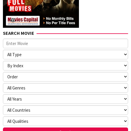
SEARCH MOVIE