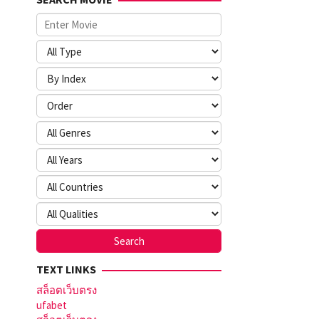
TEXT LINKS
สล็อตเว็บตรง
ufabet