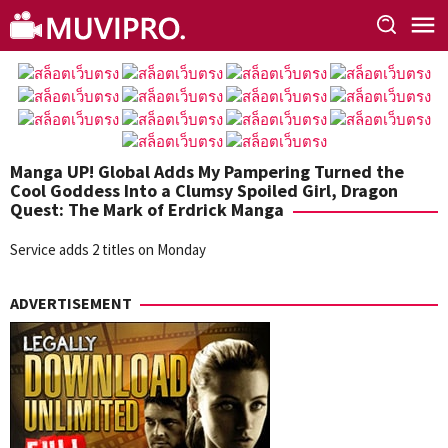
Skip
to
content
Manga UP! Global Adds My Pampering Turned the
Cool Goddess Into a Clumsy Spoiled Girl, Dragon
Quest: The Mark of Erdrick Manga
Service adds 2 titles on Monday
ADVERTISEMENT