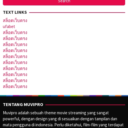
TEXT LINKS
สล็อตเว็บตรง
ufabet
สล็อตเว็บตรง
สล็อตเว็บตรง
สล็อตเว็บตรง
สล็อตเว็บตรง
สล็อตเว็บตรง
สล็อตเว็บตรง
สล็อตเว็บตรง
สล็อตเว็บตรง
สล็อตเว็บตรง
สล็อตเว็บตรง
TENTANG MUVIPRO
Muvipro adalah sebuah theme movie streaming yang sangat
powerful, dengan design yang di sesuaikan dengan tampilan dan
mata pengguna di indonesia. Perlu diketahui, film-film yang terdapat