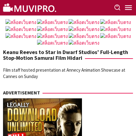
Skip
to
content
Keanu Reeves to Star in Dwarf Studios’ Full-Length
Stop-Motion Samurai Film Hidari
Film staff hosted presentation at Annecy Animation Showcase at
Cannes on Sunday
ADVERTISEMENT