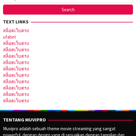
TEXT LINKS
สล็อตเว็บตรง
ufabet
สล็อตเว็บตรง
สล็อตเว็บตรง
สล็อตเว็บตรง
สล็อตเว็บตรง
สล็อตเว็บตรง
สล็อตเว็บตรง
สล็อตเว็บตรง
สล็อตเว็บตรง
สล็อตเว็บตรง
สล็อตเว็บตรง
TENTANG MUVIPRO
Muvipro adalah sebuah theme movie streaming yang sangat
powerful, dengan design yang di sesuaikan dengan tampilan dan