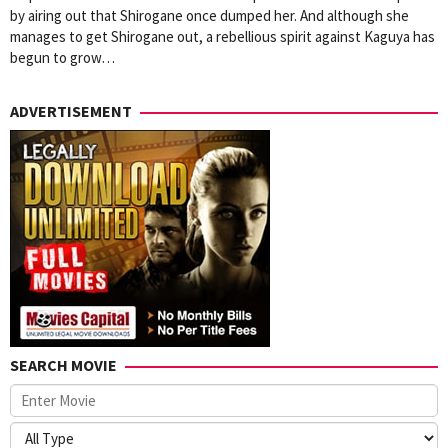
by airing out that Shirogane once dumped her. And although she
manages to get Shirogane out, a rebellious spirit against Kaguya has
begun to grow…
ADVERTISEMENT
SEARCH MOVIE