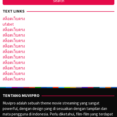
TEXT LINKS
สล็อตเว็บตรง
ufabet
สล็อตเว็บตรง
สล็อตเว็บตรง
สล็อตเว็บตรง
สล็อตเว็บตรง
สล็อตเว็บตรง
สล็อตเว็บตรง
สล็อตเว็บตรง
สล็อตเว็บตรง
สล็อตเว็บตรง
สล็อตเว็บตรง
TENTANG MUVIPRO
Muvipro adalah sebuah theme movie streaming yang sangat
powerful, dengan design yang di sesuaikan dengan tampilan dan
mata pengguna di indonesia. Perlu diketahui, film-film yang terdapat