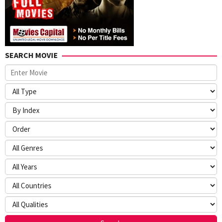
SEARCH MOVIE