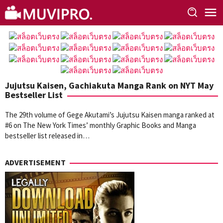
Skip
to
content
Jujutsu Kaisen, Gachiakuta Manga Rank on NYT May
Bestseller List
The 29th volume of Gege Akutami’s Jujutsu Kaisen manga ranked at
#6 on The New York Times’ monthly Graphic Books and Manga
bestseller list released in…
ADVERTISEMENT