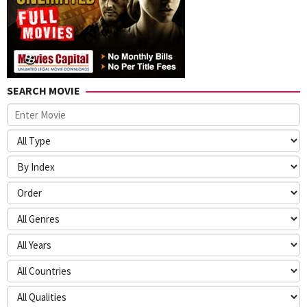
SEARCH MOVIE