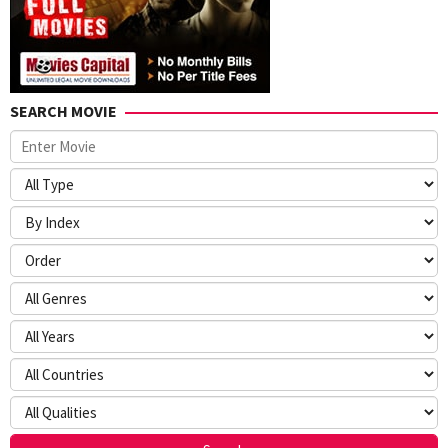
SEARCH MOVIE