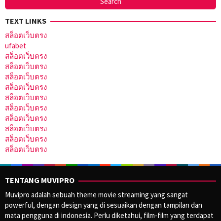
TEXT LINKS
สล็อตเว็บตรง
ufabet
สล็อตเว็บตรง
สล็อตเว็บตรง
สล็อตเว็บตรง
สล็อตเว็บตรง
สล็อตเว็บตรง
สล็อตเว็บตรง
สล็อตเว็บตรง
สล็อตเว็บตรง
สล็อตเว็บตรง
สล็อตเว็บตรง
TENTANG MUVIPRO
Muvipro adalah sebuah theme movie streaming yang sangat
powerful, dengan design yang di sesuaikan dengan tampilan dan
mata pengguna di indonesia. Perlu diketahui, film-film yang terdapat