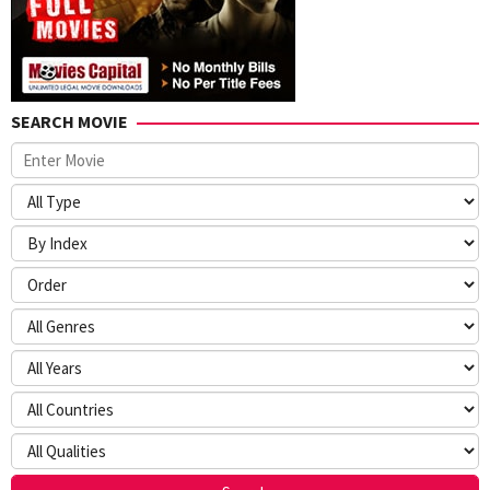
SEARCH MOVIE