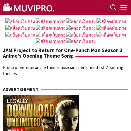
Skip
to
content
JAM Project to Return for One-Punch Man Season 3
Anime’s Opening Theme Song
Group of veteran anime theme musicians performed 1st 2 opening
themes
ADVERTISEMENT