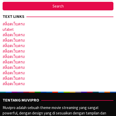
TEXT LINKS
สล็อตเว็บตรง
ufabet
สล็อตเว็บตรง
สล็อตเว็บตรง
สล็อตเว็บตรง
สล็อตเว็บตรง
สล็อตเว็บตรง
สล็อตเว็บตรง
สล็อตเว็บตรง
สล็อตเว็บตรง
สล็อตเว็บตรง
สล็อตเว็บตรง
TENTANG MUVIPRO
Muvipro adalah sebuah theme movie streaming yang sangat
powerful, dengan design yang di sesuaikan dengan tampilan dan