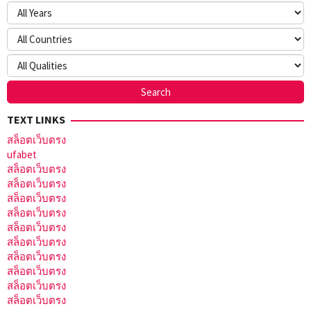
TEXT LINKS
สล็อตเว็บตรง
ufabet
สล็อตเว็บตรง
สล็อตเว็บตรง
สล็อตเว็บตรง
สล็อตเว็บตรง
สล็อตเว็บตรง
สล็อตเว็บตรง
สล็อตเว็บตรง
สล็อตเว็บตรง
สล็อตเว็บตรง
สล็อตเว็บตรง