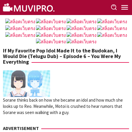
Skip
to
content
If My Favorite Pop Idol Made It to the Budokan, I
Would Die (Telugu Dub) – Episode 6 – You Were My
Everything
Sorane thinks back on how she became an idol and how much she
looks up to Reo. Meanwhile, Motoi is crushed to hear rumors that
Sorane was seen walking with a guy.
ADVERTISEMENT