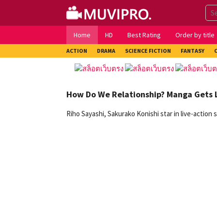
Skip
to
content
Home
HD
Best Rating
Order by title
ACTION
DRAMA
SCIENCE FICTION
FANTASY
How Do We Relationship? Manga Gets L
Riho Sayashi, Sakurako Konishi star in live-action 