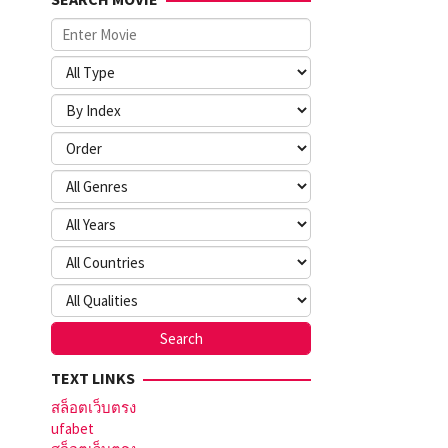
TEXT LINKS
สล็อตเว็บตรง
ufabet