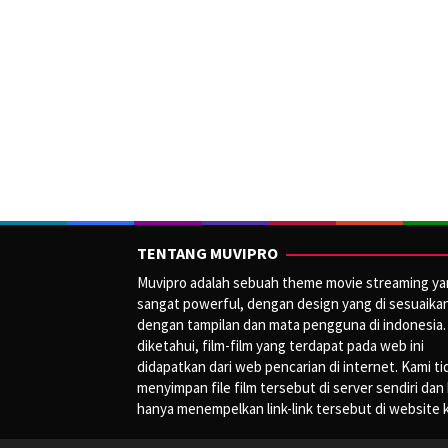
TENTANG MUVIPRO
Muvipro adalah sebuah theme movie streaming y
sangat powerful, dengan design yang di sesuaika
dengan tampilan dan mata pengguna di indonesia.
diketahui, film-film yang terdapat pada web ini
didapatkan dari web pencarian di internet. Kami ti
menyimpan file film tersebut di server sendiri dan
hanya menempelkan link-link tersebut di website 