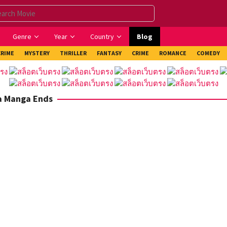
Genre
Year
Country
Blog
CRIME
MYSTERY
THRILLER
FANTASY
CRIME
ROMANCE
COMEDY
a Manga Ends