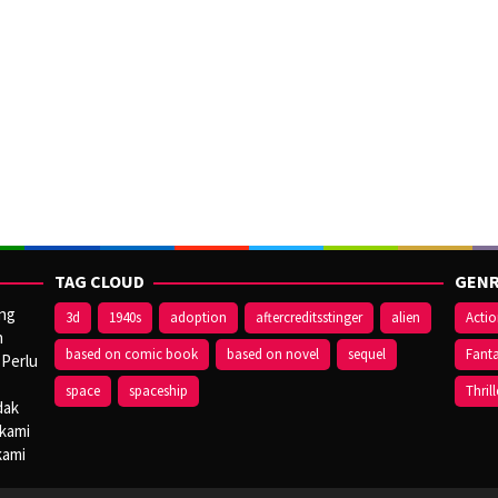
TAG CLOUD
GENR
ang
3d
1940s
adoption
aftercreditsstinger
alien
Acti
n
based on comic book
based on novel
sequel
Fant
 Perlu
space
spaceship
Thrill
dak
 kami
kami