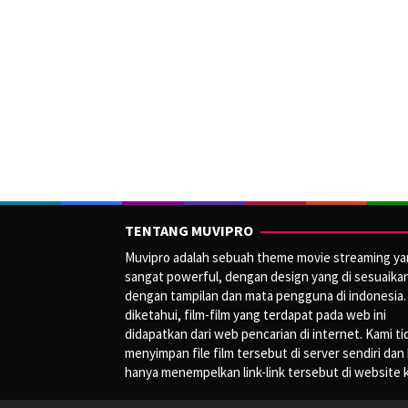
TENTANG MUVIPRO
Muvipro adalah sebuah theme movie streaming y
sangat powerful, dengan design yang di sesuaika
dengan tampilan dan mata pengguna di indonesia.
diketahui, film-film yang terdapat pada web ini
didapatkan dari web pencarian di internet. Kami ti
menyimpan file film tersebut di server sendiri dan
hanya menempelkan link-link tersebut di website 