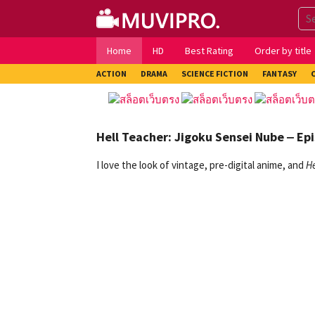
Skip
to
content
Home
HD
Best Rating
Order by title
ACTION
DRAMA
SCIENCE FICTION
FANTASY
Hell Teacher: Jigoku Sensei Nube ‒ Ep
I love the look of vintage, pre-digital anime, and
He