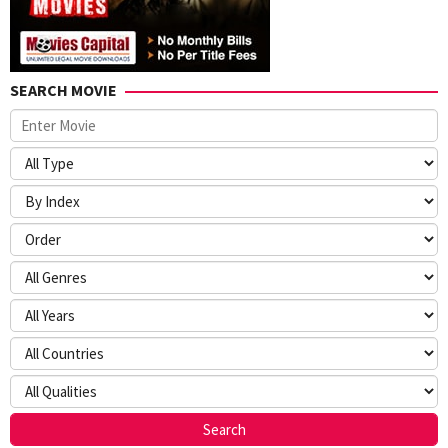
SEARCH MOVIE