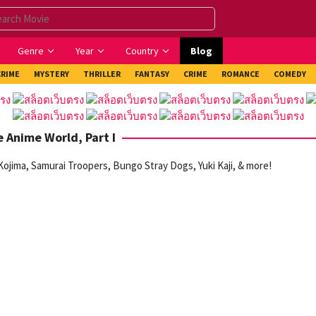
Genre
Year
Country
Blog
CRIME
MYSTERY
THRILLER
FANTASY
CRIME
ROMANCE
COMEDY
Anime World, Part I
Kojima, Samurai Troopers, Bungo Stray Dogs, Yuki Kaji, & more!