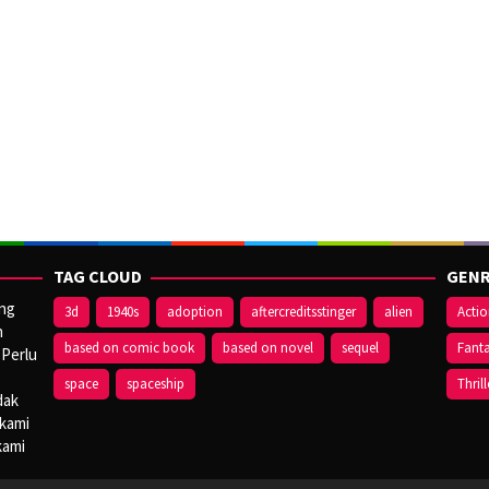
TAG CLOUD
GENR
ang
3d
1940s
adoption
aftercreditsstinger
alien
Acti
n
based on comic book
based on novel
sequel
Fant
 Perlu
space
spaceship
Thrill
dak
 kami
kami