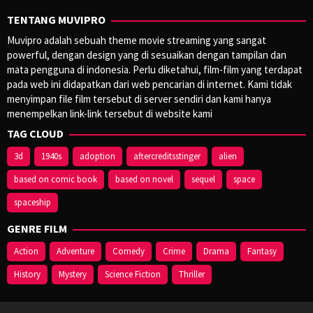
TENTANG MUVIPRO
Muvipro adalah sebuah theme movie streaming yang sangat
powerful, dengan design yang di sesuaikan dengan tampilan dan
mata pengguna di indonesia. Perlu diketahui, film-film yang terdapat
pada web ini didapatkan dari web pencarian di internet. Kami tidak
menyimpan file film tersebut di server sendiri dan kami hanya
menempelkan link-link tersebut di website kami
TAG CLOUD
3d
1940s
adoption
aftercreditsstinger
alien
based on comic book
based on novel
sequel
space
spaceship
GENRE FILM
Action
Adventure
Comedy
Crime
Drama
Fantasy
History
Mystery
Science Fiction
Thriller