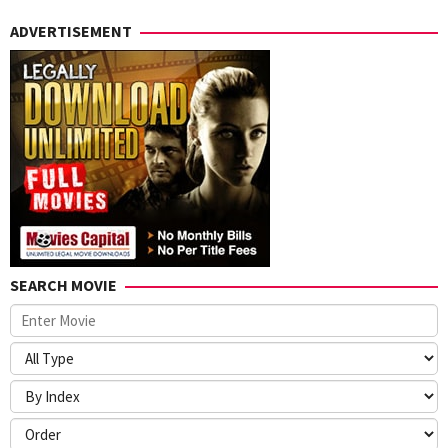
ADVERTISEMENT
SEARCH MOVIE