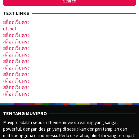
TEXT LINKS
สล็อตเว็บตรง
ufabet
สล็อตเว็บตรง
สล็อตเว็บตรง
สล็อตเว็บตรง
สล็อตเว็บตรง
สล็อตเว็บตรง
สล็อตเว็บตรง
สล็อตเว็บตรง
สล็อตเว็บตรง
สล็อตเว็บตรง
สล็อตเว็บตรง
TENTANG MUVIPRO
Muvipro adalah sebuah theme movie streaming yang sangat
powerful, dengan design yang di sesuaikan dengan tampilan dan
mata pengguna di indonesia. Perlu diketahui, film-film yang terdapat