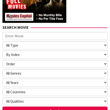
SEARCH MOVIE