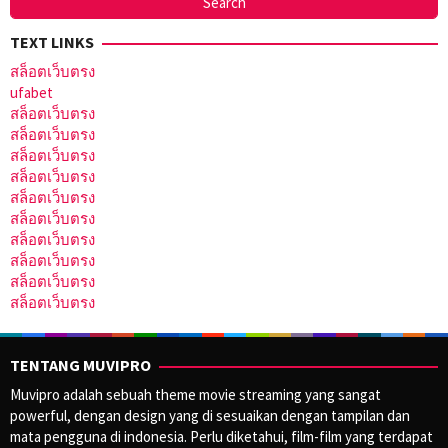
TEXT LINKS
สล็อตเว็บตรง
ufabet
สล็อตเว็บตรง
สล็อตเว็บตรง
สล็อตเว็บตรง
สล็อตเว็บตรง
สล็อตเว็บตรง
สล็อตเว็บตรง
สล็อตเว็บตรง
สล็อตเว็บตรง
สล็อตเว็บตรง
สล็อตเว็บตรง
TENTANG MUVIPRO
Muvipro adalah sebuah theme movie streaming yang sangat
powerful, dengan design yang di sesuaikan dengan tampilan dan
mata pengguna di indonesia. Perlu diketahui, film-film yang terdapat