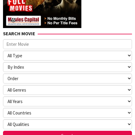
SEARCH MOVIE