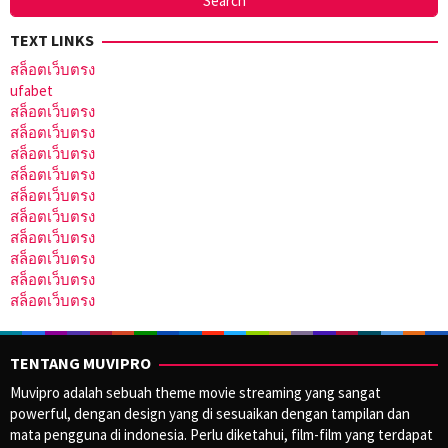
TEXT LINKS
สล็อตเว็บตรง
ufabet
สล็อตเว็บตรง
สล็อตเว็บตรง
สล็อตเว็บตรง
สล็อตเว็บตรง
สล็อตเว็บตรง
สล็อตเว็บตรง
สล็อตเว็บตรง
สล็อตเว็บตรง
สล็อตเว็บตรง
สล็อตเว็บตรง
TENTANG MUVIPRO
Muvipro adalah sebuah theme movie streaming yang sangat
powerful, dengan design yang di sesuaikan dengan tampilan dan
mata pengguna di indonesia. Perlu diketahui, film-film yang terdapat