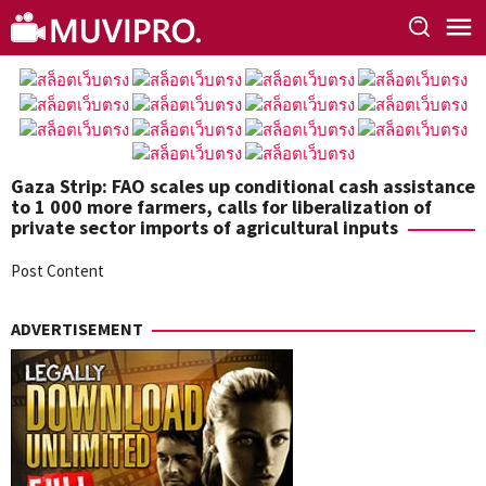
Skip
to
content
Gaza Strip: FAO scales up conditional cash assistance
to 1 000 more farmers, calls for liberalization of
private sector imports of agricultural inputs
Post Content
ADVERTISEMENT