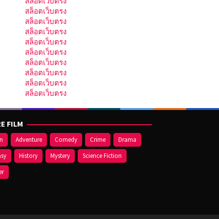
สล็อตเว็บตรง
สล็อตเว็บตรง
สล็อตเว็บตรง
สล็อตเว็บตรง
สล็อตเว็บตรง
สล็อตเว็บตรง
สล็อตเว็บตรง
สล็อตเว็บตรง
สล็อตเว็บตรง
สล็อตเว็บตรง
E FILM
on
Adventure
Comedy
Crime
Drama
asy
History
Mystery
Science Fiction
er