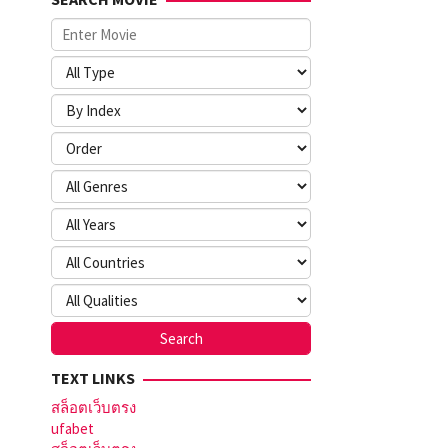
TEXT LINKS
สล็อตเว็บตรง
ufabet