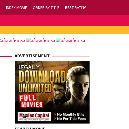
INDEX MOVIE
ORDER BY TITLE
BEST RATING
ADVERTISEMENT
SEARCH MOVIE