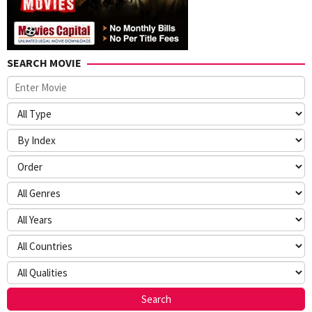
SEARCH MOVIE