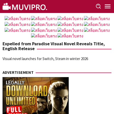
Skip
to
content
Expelled from Paradise Visual Novel Reveals Title,
English Release
Visual novel launches for Switch, Steam in winter 2026
ADVERTISEMENT