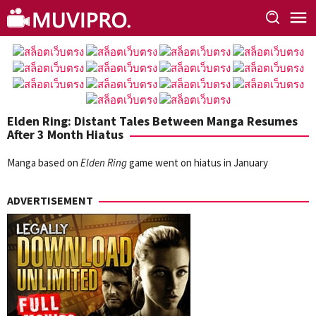
Skip
to
content
Elden Ring: Distant Tales Between Manga Resumes
After 3 Month Hiatus
Manga based on
Elden Ring
game went on hiatus in January
ADVERTISEMENT