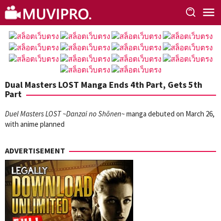
Skip
to
content
Dual Masters LOST Manga Ends 4th Part, Gets 5th
Part
Duel Masters LOST ~Danzai no Shōnen~
manga debuted on March 26,
with anime planned
ADVERTISEMENT