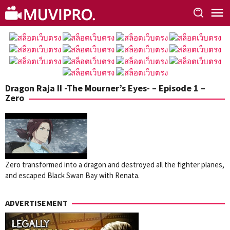
Skip
to
content
Dragon Raja II -The Mourner’s Eyes- – Episode 1 –
Zero
Zero transformed into a dragon and destroyed all the fighter planes,
and escaped Black Swan Bay with Renata.
ADVERTISEMENT