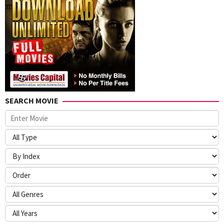
SEARCH MOVIE