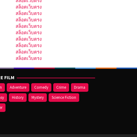
สล็อตเว็บตรง
สล็อตเว็บตรง
สล็อตเว็บตรง
สล็อตเว็บตรง
สล็อตเว็บตรง
สล็อตเว็บตรง
สล็อตเว็บตรง
สล็อตเว็บตรง
สล็อตเว็บตรง
สล็อตเว็บตรง
E FILM
on
Adventure
Comedy
Crime
Drama
asy
History
Mystery
Science Fiction
er