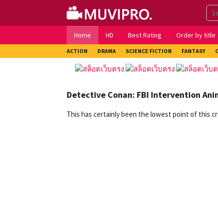
Skip
to
content
Home
HD
Best Rating
Order by title
ACTION
DRAMA
SCIENCE FICTION
FANTASY
Detective Conan: FBI Intervention An
This has certainly been the lowest point of this c