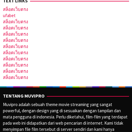
TEXT LINKS
สล็อตเว็บตรง
ufabet
สล็อตเว็บตรง
สล็อตเว็บตรง
สล็อตเว็บตรง
สล็อตเว็บตรง
สล็อตเว็บตรง
สล็อตเว็บตรง
สล็อตเว็บตรง
สล็อตเว็บตรง
สล็อตเว็บตรง
สล็อตเว็บตรง
TENTANG MUVIPRO
Muvipro adalah sebuah theme movie streaming yang sangat
powerful, dengan design yang di sesuaikan dengan tampilan dan
mata pengguna di indonesia. Perlu diketahui, film-film yang terdapat
pada web ini didapatkan dari web pencarian di internet. Kami tidak
menyimpan file film tersebut di server sendiri dan kami hanya