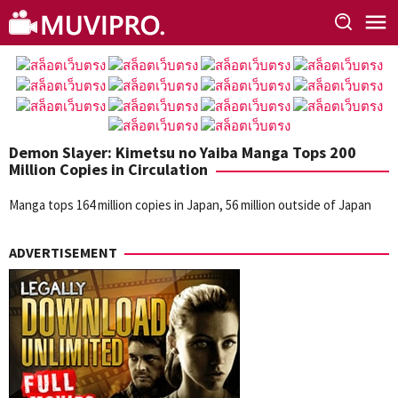
Skip
to
content
Demon Slayer: Kimetsu no Yaiba Manga Tops 200
Million Copies in Circulation
Manga tops 164 million copies in Japan, 56 million outside of Japan
ADVERTISEMENT